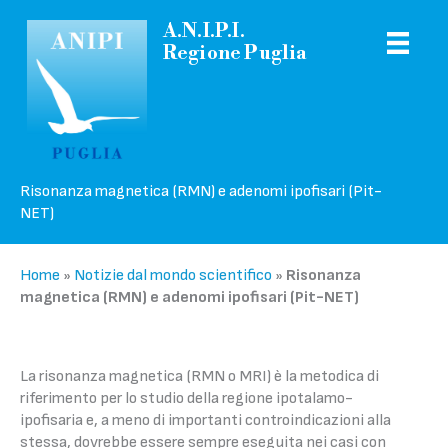
Vai
A.N.I.P.I.
al
Regione Puglia
contenuto
Risonanza magnetica (RMN) e adenomi ipofisari (Pit-
NET)
Home
»
Notizie dal mondo scientifico
»
Risonanza
magnetica (RMN) e adenomi ipofisari (Pit-NET)
La risonanza magnetica (RMN o MRI) è la metodica di
riferimento per lo studio della regione ipotalamo-
ipofisaria e, a meno di importanti controindicazioni alla
stessa, dovrebbe essere sempre eseguita nei casi con