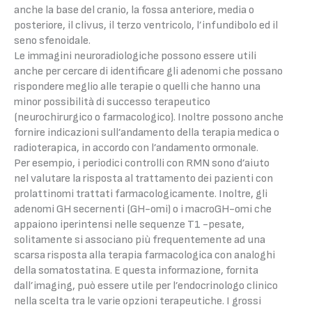
anche la base del cranio, la fossa anteriore, media o
posteriore, il clivus, il terzo ventricolo, l’infundibolo ed il
seno sfenoidale.
Le immagini neuroradiologiche possono essere utili
anche per cercare di identificare gli adenomi che possano
rispondere meglio alle terapie o quelli che hanno una
minor possibilità di successo terapeutico
(neurochirurgico o farmacologico). Inoltre possono anche
fornire indicazioni sull’andamento della terapia medica o
radioterapica, in accordo con l’andamento ormonale.
Per esempio, i periodici controlli con RMN sono d’aiuto
nel valutare la risposta al trattamento dei pazienti con
prolattinomi trattati farmacologicamente. Inoltre, gli
adenomi GH secernenti (GH-omi) o i macroGH-omi che
appaiono iperintensi nelle sequenze T1 -pesate,
solitamente si associano più frequentemente ad una
scarsa risposta alla terapia farmacologica con analoghi
della somatostatina. E questa informazione, fornita
dall’imaging, può essere utile per l’endocrinologo clinico
nella scelta tra le varie opzioni terapeutiche. I grossi