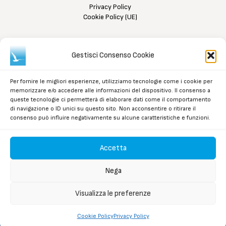
Privacy Policy
Cookie Policy (UE)
Contattaci
Associazione
ANIPI Regione Puglia:
Gestisci Consenso Cookie
Bari
,
via Trevisani n. 261
,
CAP 70122
C.F. 93445820728
Per fornire le migliori esperienze, utilizziamo tecnologie come i cookie per
Per informazioni invia un'email a:
memorizzare e/o accedere alle informazioni del dispositivo. Il consenso a
info@anipipuglia.org
queste tecnologie ci permetterà di elaborare dati come il comportamento
oppure contattaci ai seguenti numeri:
di navigazione o ID unici su questo sito. Non acconsentire o ritirare il
consenso può influire negativamente su alcune caratteristiche e funzioni.
tel.
0805240316
C.C. Banco Posta 001020914717
Iban: IT07G0760104000001020914717
Accetta
Nega
Visualizza le preferenze
© 2026 ANIPI Regione Puglia. Tutti i diritti riservati. C.F.
93445820728
Cookie Policy
Privacy Policy