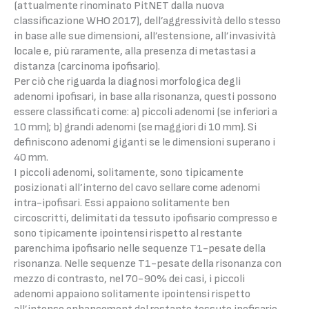
(attualmente rinominato PitNET dalla nuova
classificazione WHO 2017), dell’aggressività dello stesso
in base alle sue dimensioni, all’estensione, all’invasività
locale e, più raramente, alla presenza di metastasi a
distanza (carcinoma ipofisario).
Per ciò che riguarda la diagnosi morfologica degli
adenomi ipofisari, in base alla risonanza, questi possono
essere classificati come: a) piccoli adenomi (se inferiori a
10 mm); b) grandi adenomi (se maggiori di 10 mm). Si
definiscono adenomi giganti se le dimensioni superano i
40 mm.
I piccoli adenomi, solitamente, sono tipicamente
posizionati all’interno del cavo sellare come adenomi
intra-ipofisari. Essi appaiono solitamente ben
circoscritti, delimitati da tessuto ipofisario compresso e
sono tipicamente ipointensi rispetto al restante
parenchima ipofisario nelle sequenze T1-pesate della
risonanza. Nelle sequenze T1-pesate della risonanza con
mezzo di contrasto, nel 70-90% dei casi, i piccoli
adenomi appaiono solitamente ipointensi rispetto