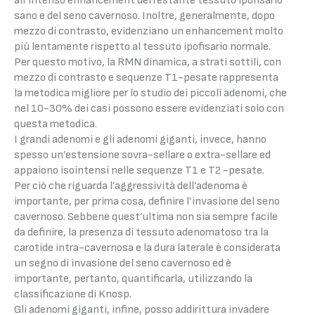
all’intenso enhancement del restante tessuto ipofisario
sano e del seno cavernoso. Inoltre, generalmente, dopo
mezzo di contrasto, evidenziano un enhancement molto
più lentamente rispetto al tessuto ipofisario normale.
Per questo motivo, la RMN dinamica, a strati sottili, con
mezzo di contrasto e sequenze T1-pesate rappresenta
la metodica migliore per lo studio dei piccoli adenomi, che
nel 10-30% dei casi possono essere evidenziati solo con
questa metodica.
I grandi adenomi e gli adenomi giganti, invece, hanno
spesso un’estensione sovra-sellare o extra-sellare ed
appaiono isointensi nelle sequenze T1 e T2 -pesate.
Per ciò che riguarda l’aggressività dell’adenoma è
importante, per prima cosa, definire l’invasione del seno
cavernoso. Sebbene quest’ultima non sia sempre facile
da definire, la presenza di tessuto adenomatoso tra la
carotide intra-cavernosa e la dura laterale è considerata
un segno di invasione del seno cavernoso ed è
importante, pertanto, quantificarla, utilizzando la
classificazione di Knosp.
Gli adenomi giganti, infine, posso addirittura invadere